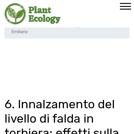
Home
Formazione
Tirocini disponibili
6. Innalzamento del livello di falda in torbiera: effetti
sulla biodiversità vegetale e sui flussi di carbonio in alcune
torbiere del Parco Nazionale dell’Appennino Tosco-
Emiliano
6. Innalzamento del
livello di falda in
torbiera: effetti sulla